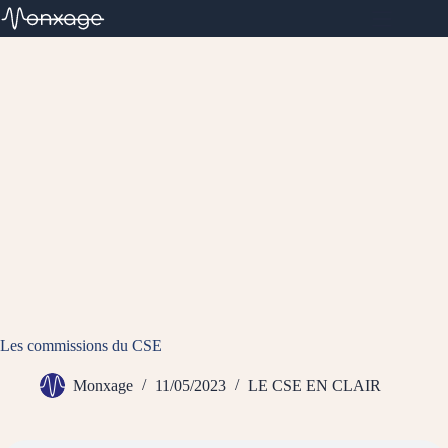
Passer
au
contenu
Les commissions du CSE
Monxage
11/05/2023
LE CSE EN CLAIR